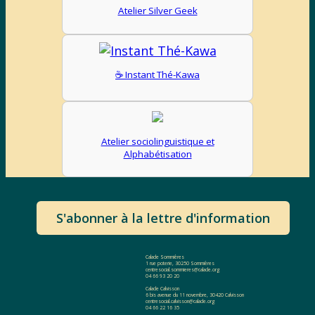
Atelier Silver Geek
☕️ Instant Thé-Kawa
Atelier sociolinguistique et
Alphabétisation
S'abonner à la lettre d'information
Calade Sommières
1 rue poterie, 30250 Sommières
centresocial.sommieres@calade.org
04 66 93 20 20
Calade Calvisson
6 bis avenue du 11 novembre, 30420 Calvisson
centresocial.calvisson@calade.org
04 66 22 16 35