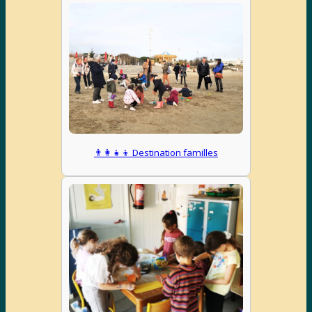
👨‍👩‍👧‍👦 Destination familles