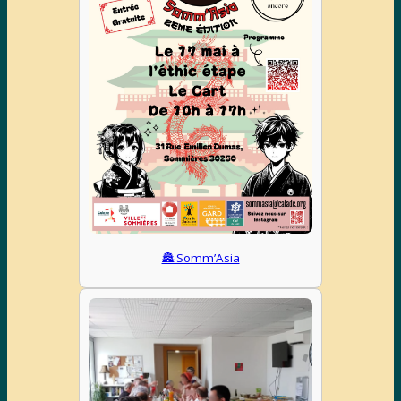
🏯 Somm’Asia