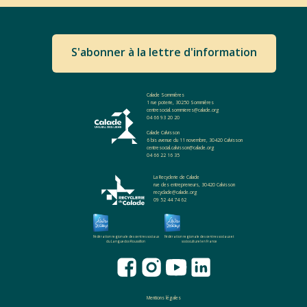
S'abonner à la lettre d'information
Calade Sommières
1 rue poterie, 30250 Sommières
centresocial.sommieres@calade.org
04 66 93 20 20
Calade Calvisson
6 bis avenue du 11 novembre, 30420 Calvisson
centresocial.calvisson@calade.org
04 66 22 16 35
La Recyclerie de Calade
rue des entrepreneurs, 30420 Calvisson
recyclade@calade.org
09 52 44 74 62
Fédération regionale des centres sociaux
Fédération regionale des centres sociaux et
du Languedoc-Roussillon
socioculturel en France
Mentions légales