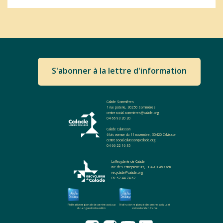
S'abonner à la lettre d'information
Calade Sommières
1 rue poterie, 30250 Sommières
centresocial.sommieres@calade.org
04 66 93 20 20
Calade Calvisson
6 bis avenue du 11 novembre, 30420 Calvisson
centresocial.calvisson@calade.org
04 66 22 16 35
La Recyclerie de Calade
rue des entrepreneurs, 30420 Calvisson
recyclade@calade.org
09 52 44 74 62
Fédération regionale des centres sociaux
Fédération regionale des centres sociaux et
du Languedoc-Roussillon
socioculturel en France