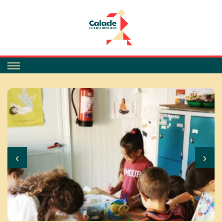
Calade
‹
›