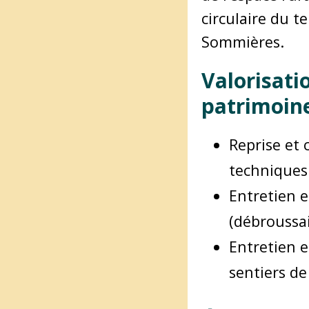
circulaire du 
Sommières.
Valorisati
patrimoine
Reprise et
techniques 
Entretien 
(débroussai
Entretien e
sentiers d