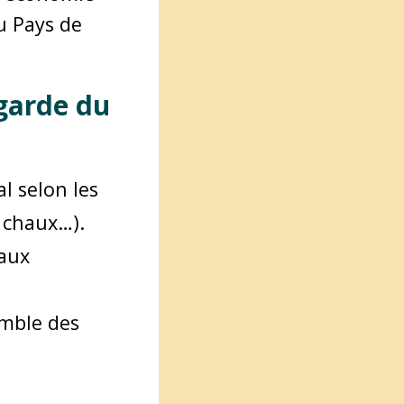
u Pays de
egarde du
l selon les
a chaux…).
naux
emble des