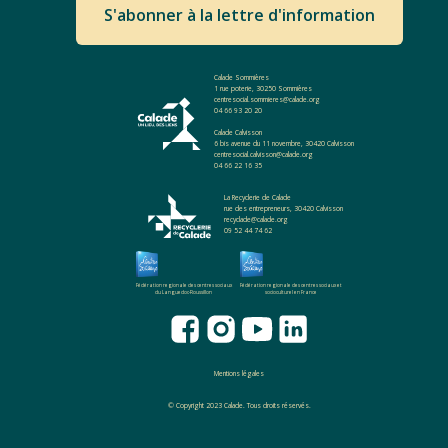
S'abonner à la lettre d'information
Calade Sommières
1 rue poterie, 30250 Sommières
centresocial.sommieres@calade.org
04 66 93 20 20
Calade Calvisson
6 bis avenue du 11 novembre, 30420 Calvisson
centresocial.calvisson@calade.org
04 66 22 16 35
La Recyclerie de Calade
rue des entrepreneurs, 30420 Calvisson
recyclade@calade.org
09 52 44 74 62
Fédération regionale des centres sociaux
Fédération regionale des centres sociaux et
du Languedoc-Roussillon
socioculturel en France
Mentions légales
© Copyright 2023 Calade. Tous droits réservés.