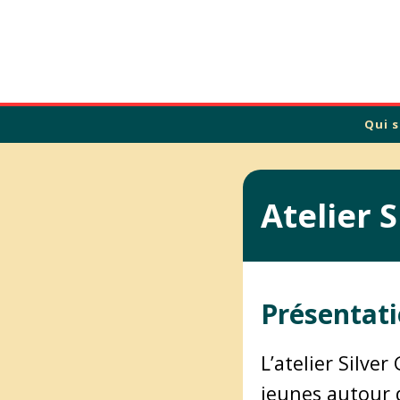
Calade
Qui 
Atelier 
Présentati
L’atelier Silve
jeunes autour 