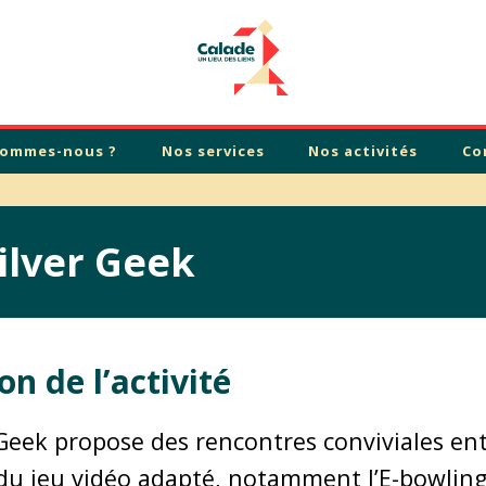
sommes-nous ?
Nos services
Nos activités
Co
Silver Geek
on de l’activité
r Geek propose des rencontres conviviales ent
du jeu vidéo adapté, notamment l’E-bowli