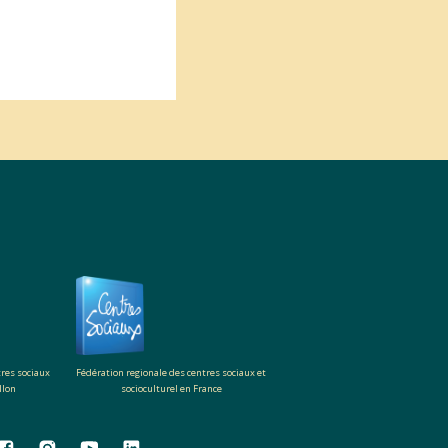
tres sociaux
Fédération regionale des centres sociaux et
llon
socioculturel en France