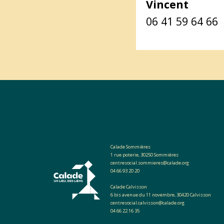
Vincent
06 41 59 64 66
Calade Sommières
1 rue poterie, 30250 Sommières
centresocial.sommieres@calade.org
04 66 93 20 20
Calade Calvisson
6 bis avenue du 11 novembre, 30420 Calvisson
centresocial.calvisson@calade.org
04 66 22 16 35