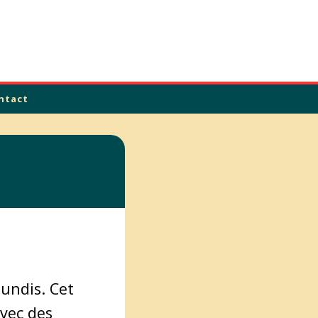
ntact
undis. Cet
avec des