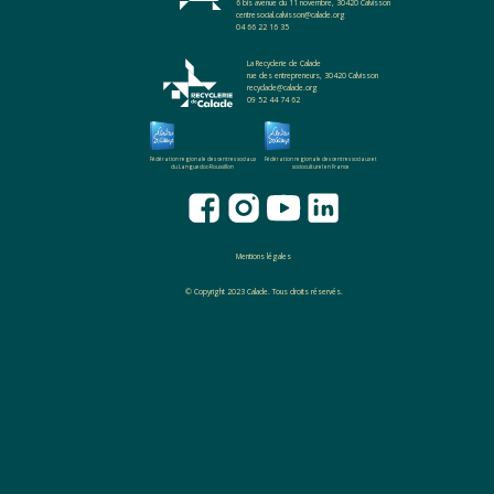
6 bis avenue du 11 novembre, 30420 Calvisson
centresocial.calvisson@calade.org
04 66 22 16 35
La Recyclerie de Calade
rue des entrepreneurs, 30420 Calvisson
recyclade@calade.org
09 52 44 74 62
Fédération regionale des centres sociaux
Fédération regionale des centres sociaux et
du Languedoc-Roussillon
socioculturel en France
Mentions légales
© Copyright 2023 Calade. Tous droits réservés.