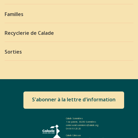
Familles
Recyclerie de Calade
Sorties
S'abonner à la lettre d'information
Calade Sommières
1 rue poterie, 30250 Sommières
centresocial.sommieres@calade.org
04 66 93 20 20
Calade Calvisson