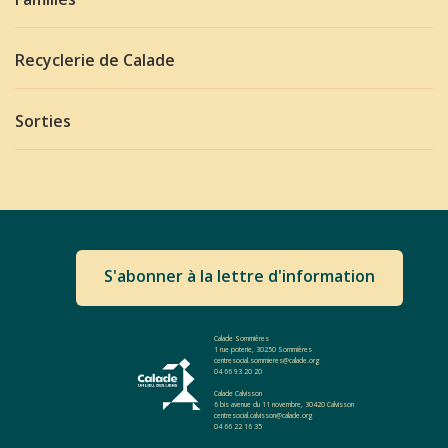
Recyclerie de Calade
Sorties
S'abonner à la lettre d'information
Calade Sommières
1 rue poterie, 30250 Sommières
centresocial.sommieres@calade.org
04 66 93 20 20
Calade Calvisson
6 bis avenue du 11 novembre, 30420 Calvisson
centresocial.calvisson@calade.org
04 66 22 16 35