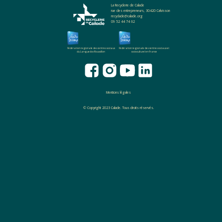
La Recyclerie de Calade
rue des entrepreneurs, 30420 Calvisson
recyclade@calade.org
09 52 44 74 62
Fédération regionale des centres sociaux
Fédération regionale des centres sociaux et
du Languedoc-Roussillon
socioculturel en France
Mentions légales
© Copyright 2023 Calade. Tous droits réservés.