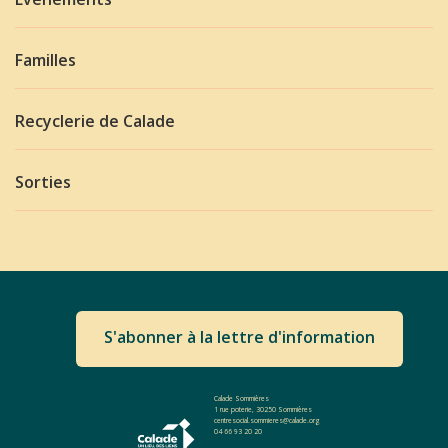
Familles
Recyclerie de Calade
Sorties
S'abonner à la lettre d'information
Calade Sommières
1 rue poterie, 30250 Sommières
centresocial.sommieres@calade.org
04 66 93 20 20