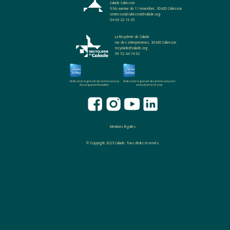
Calade Calvisson
6 bis avenue du 11 novembre, 30420 Calvisson
centresocial.calvisson@calade.org
04 66 22 16 35
La Recyclerie de Calade
rue des entrepreneurs, 30420 Calvisson
recyclade@calade.org
09 52 44 74 62
Fédération regionale des centres sociaux
Fédération regionale des centres sociaux et
du Languedoc-Roussillon
socioculturel en France
Mentions légales
© Copyright 2023 Calade. Tous droits réservés.