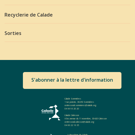
Recyclerie de Calade
Sorties
S'abonner à la lettre d'information
Calade Sommières
1 rue poterie, 30250 Sommières
centresocial.sommieres@calade.org
04 66 93 20 20
Calade Calvisson
6 bis avenue du 11 novembre, 30420 Calvisson
centresocial.calvisson@calade.org
04 66 22 16 35
La Recyclerie de Calade