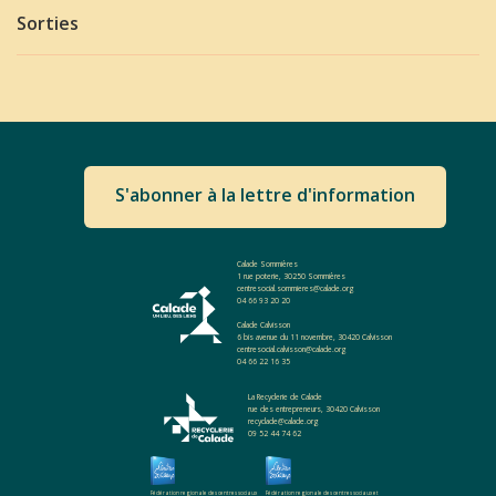
Sorties
S'abonner à la lettre d'information
Calade Sommières
1 rue poterie, 30250 Sommières
centresocial.sommieres@calade.org
04 66 93 20 20
Calade Calvisson
6 bis avenue du 11 novembre, 30420 Calvisson
centresocial.calvisson@calade.org
04 66 22 16 35
La Recyclerie de Calade
rue des entrepreneurs, 30420 Calvisson
recyclade@calade.org
09 52 44 74 62
Fédération regionale des centres sociaux
Fédération regionale des centres sociaux et