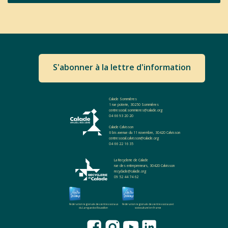
S'abonner à la lettre d'information
Calade Sommières
1 rue poterie, 30250 Sommières
centresocial.sommieres@calade.org
04 66 93 20 20
Calade Calvisson
6 bis avenue du 11 novembre, 30420 Calvisson
centresocial.calvisson@calade.org
04 66 22 16 35
La Recyclerie de Calade
rue des entrepreneurs, 30420 Calvisson
recyclade@calade.org
09 52 44 74 62
Fédération regionale des centres sociaux
Fédération regionale des centres sociaux et
du Languedoc-Roussillon
socioculturel en France