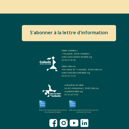
S'abonner à la lettre d'information
Calade Sommières
1 rue poterie, 30250 Sommières
centresocial.sommieres@calade.org
04 66 93 20 20
Calade Calvisson
6 bis avenue du 11 novembre, 30420 Calvisson
centresocial.calvisson@calade.org
04 66 22 16 35
La Recyclerie de Calade
rue des entrepreneurs, 30420 Calvisson
recyclade@calade.org
09 52 44 74 62
Fédération regionale des centres sociaux
Fédération regionale des centres sociaux et
du Languedoc-Roussillon
socioculturel en France