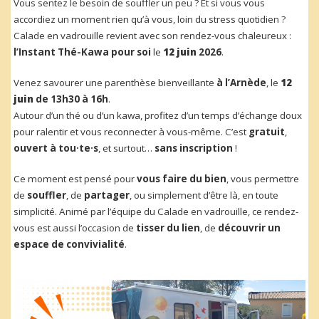
Vous sentez le besoin de souffler un peu ? Et si vous vous
accordiez un moment rien qu’à vous, loin du stress quotidien ?
Calade en vadrouille revient avec son rendez-vous chaleureux :
l’Instant Thé-Kawa pour soi
le
12 juin
2026
.
Venez savourer une parenthèse bienveillante
à l’Arnède
, le
12
juin
de 13h30 à 16h
.
Autour d’un thé ou d’un kawa, profitez d’un temps d’échange doux
pour ralentir et vous reconnecter à vous-même. C’est
gratuit
,
ouvert à tou·te·s
, et surtout…
sans inscription
!
Ce moment est pensé pour
vous faire du bien
, vous permettre
de
souffler
, de
partager
, ou simplement d’être là, en toute
simplicité. Animé par l’équipe du Calade en vadrouille, ce rendez-
vous est aussi l’occasion de
tisser du lien
, de
découvrir un
espace de convivialité
.