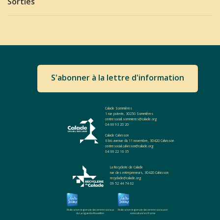
Sorties
S'abonner à la lettre d'information
Calade Sommières
1 rue poterie, 30250 Sommières
centresocial.sommieres@calade.org
04 66 93 20 20
Calade Calvisson
6 bis avenue du 11 novembre, 30420 Calvisson
centresocial.calvisson@calade.org
04 66 22 16 35
La Recyclerie de Calade
rue des entrepreneurs, 30420 Calvisson
recyclade@calade.org
09 52 44 74 62
Fédération regionale des centres sociaux
Fédération regionale des centres sociaux et
du Languedoc-Roussillon
socioculturel en France