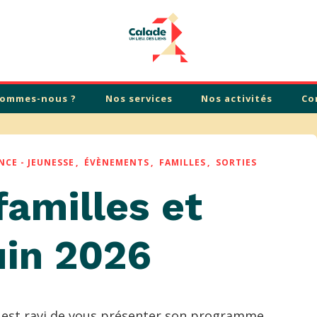
sommes-nous ?
Nos services
Nos activités
Co
NCE - JEUNESSE
ÉVÈNEMENTS
FAMILLES
SORTIES
amilles et
uin 2026
 est ravi de vous présenter son programme