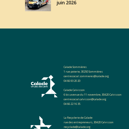
juin 2026
Calade Sommières
1 rue poterie, 30250 Sommières
centresocial.sommieres@calade.org
04 66 93 20 20
Calade Calvisson
6 bis avenue du 11 novembre, 30420 Calvisson
centresocial.calvisson@calade.org
04 66 22 16 35
La Recyclerie de Calade
rue des entrepreneurs, 30420 Calvisson
recyclade@calade.org