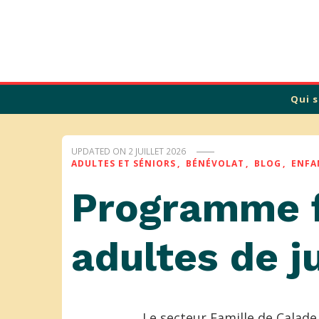
Calade
Qui 
UPDATED ON
2 JUILLET 2026
ADULTES ET SÉNIORS
BÉNÉVOLAT
BLOG
ENFA
Programme f
adultes de j
Le secteur
Famille
de Calade