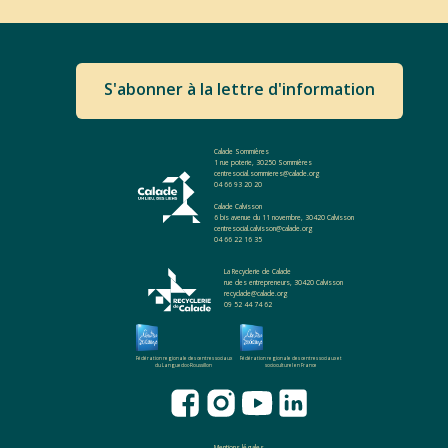
S'abonner à la lettre d'information
Calade Sommières
1 rue poterie, 30250 Sommières
centresocial.sommieres@calade.org
04 66 93 20 20
Calade Calvisson
6 bis avenue du 11 novembre, 30420 Calvisson
centresocial.calvisson@calade.org
04 66 22 16 35
La Recyclerie de Calade
rue des entrepreneurs, 30420 Calvisson
recyclade@calade.org
09 52 44 74 62
Fédération regionale des centres sociaux
Fédération regionale des centres sociaux et
du Languedoc-Roussillon
socioculturel en France
Mentions légales