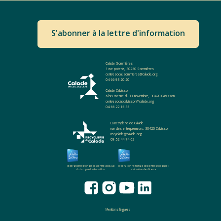
S'abonner à la lettre d'information
Calade Sommières
1 rue poterie, 30250 Sommières
centresocial.sommieres@calade.org
04 66 93 20 20
Calade Calvisson
6 bis avenue du 11 novembre, 30420 Calvisson
centresocial.calvisson@calade.org
04 66 22 16 35
La Recyclerie de Calade
rue des entrepreneurs, 30420 Calvisson
recyclade@calade.org
09 52 44 74 62
Fédération regionale des centres sociaux
Fédération regionale des centres sociaux et
du Languedoc-Roussillon
socioculturel en France
Mentions légales