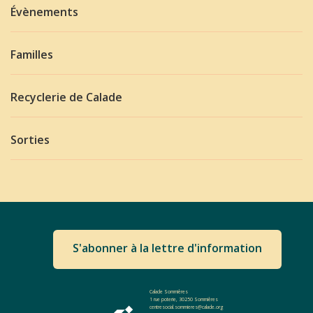
Évènements
Familles
Recyclerie de Calade
Sorties
S'abonner à la lettre d'information
Calade Sommières
1 rue poterie, 30250 Sommières
centresocial.sommieres@calade.org