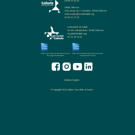
04 66 93 20 20
Calade Calvisson
6 bis avenue du 11 novembre, 30420 Calvisson
centresocial.calvisson@calade.org
04 66 22 16 35
La Recyclerie de Calade
rue des entrepreneurs, 30420 Calvisson
recyclade@calade.org
09 52 44 74 62
Fédération regionale des centres sociaux
Fédération regionale des centres sociaux et
du Languedoc-Roussillon
socioculturel en France
Mentions légales
© Copyright 2023 Calade. Tous droits réservés.