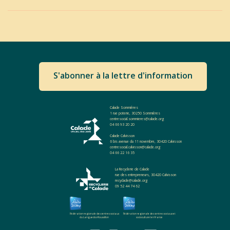
S'abonner à la lettre d'information
Calade Sommières
1 rue poterie, 30250 Sommières
centresocial.sommieres@calade.org
04 66 93 20 20
Calade Calvisson
6 bis avenue du 11 novembre, 30420 Calvisson
centresocial.calvisson@calade.org
04 66 22 16 35
La Recyclerie de Calade
rue des entrepreneurs, 30420 Calvisson
recyclade@calade.org
09 52 44 74 62
Fédération regionale des centres sociaux
Fédération regionale des centres sociaux et
du Languedoc-Roussillon
socioculturel en France