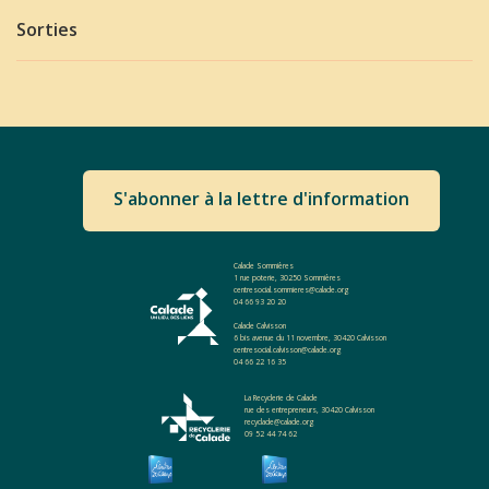
Sorties
S'abonner à la lettre d'information
Calade Sommières
1 rue poterie, 30250 Sommières
centresocial.sommieres@calade.org
04 66 93 20 20
Calade Calvisson
6 bis avenue du 11 novembre, 30420 Calvisson
centresocial.calvisson@calade.org
04 66 22 16 35
La Recyclerie de Calade
rue des entrepreneurs, 30420 Calvisson
recyclade@calade.org
09 52 44 74 62