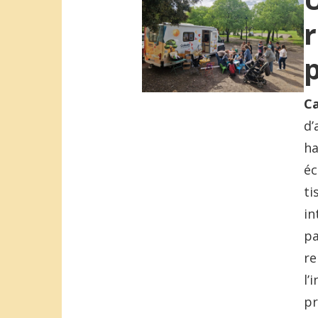
Ca
d’
ha
éc
ti
in
pa
re
l’
pr