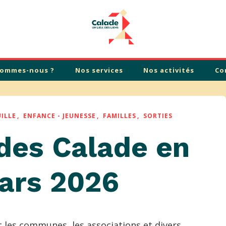
sommes-nous ?
Nos services
Nos activités
Co
ILLE
ENFANCE - JEUNESSE
FAMILLES
SORTIES
es Calade en
mars 2026
c les communes, les associations et divers