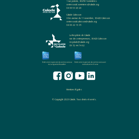
1 rue poterie, 30250 Sommières
centresocial.sommieres@calade.org
04 66 93 20 20
Calade Calvisson
6 bis avenue du 11 novembre, 30420 Calvisson
centresocial.calvisson@calade.org
04 66 22 16 35
La Recyclerie de Calade
rue des entrepreneurs, 30420 Calvisson
recyclade@calade.org
09 52 44 74 62
Fédération regionale des centres sociaux
Fédération regionale des centres sociaux et
du Languedoc-Roussillon
socioculturel en France
Mentions légales
© Copyright 2023 Calade. Tous droits réservés.