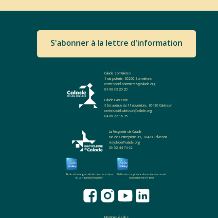
S'abonner à la lettre d'information
Calade Sommières
1 rue poterie, 30250 Sommières
centresocial.sommieres@calade.org
04 66 93 20 20
Calade Calvisson
6 bis avenue du 11 novembre, 30420 Calvisson
centresocial.calvisson@calade.org
04 66 22 16 35
La Recyclerie de Calade
rue des entrepreneurs, 30420 Calvisson
recyclade@calade.org
09 52 44 74 62
Fédération regionale des centres sociaux
Fédération regionale des centres sociaux et
du Languedoc-Roussillon
socioculturel en France
Mentions légales