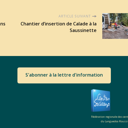
ARTICLE SUIVANT
ins
Chantier d’insertion de Calade à la
Saussinette
S'abonner à la lettre d'information
Fédération regionale des cen
du Languedoc-Roussi