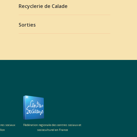
Recyclerie de Calade
Sorties
tres sociaux
Fédération regionale des centres sociaux et
llon
socioculturel en France