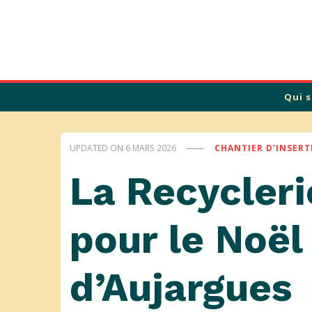
Calade
Qui 
UPDATED ON
6 MARS 2026
CHANTIER D'INSER
La Recycleri
pour le Noël
d’Aujargues