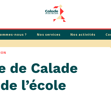
sommes-nous ?
Nos services
Nos activités
Co
TION
e de Calade
 de l’école