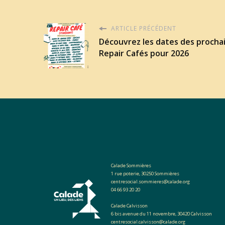
ARTICLE PRÉCÉDENT
Découvrez les dates des procha
Repair Cafés pour 2026
Calade Sommières
1 rue poterie, 30250 Sommières
centresocial.sommieres@calade.org
04 66 93 20 20
Calade Calvisson
6 bis avenue du 11 novembre, 30420 Calvisson
centresocial.calvisson@calade.org