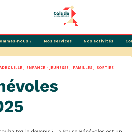
sommes-nous ?
Nos services
Nos activités
Co
VADROUILLE
ENFANCE - JEUNESSE
FAMILLES
SORTIES
névoles
025
ouhaitez le devenir ? La Pause Bénévoles est un