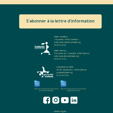
S'abonner à la lettre d'information
Calade Sommières
1 rue poterie, 30250 Sommières
centresocial.sommieres@calade.org
04 66 93 20 20
Calade Calvisson
6 bis avenue du 11 novembre, 30420 Calvisson
centresocial.calvisson@calade.org
04 66 22 16 35
La Recyclerie de Calade
rue des entrepreneurs, 30420 Calvisson
recyclade@calade.org
09 52 44 74 62
Fédération regionale des centres sociaux
Fédération regionale des centres sociaux et
du Languedoc-Roussillon
socioculturel en France
Mentions légales