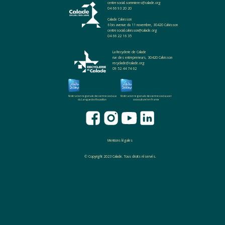
centresocial.sommieres@calade.org
04 66 93 20 20
Calade Calvisson
6 bis avenue du 11 novembre, 30420 Calvisson
centresocial.calvisson@calade.org
04 66 22 16 35
La Recyclerie de Calade
rue des entrepreneurs, 30420 Calvisson
recyclade@calade.org
09 52 44 74 62
Fédération regionale des centres sociaux
Fédération regionale des centres sociaux et
du Languedoc-Roussillon
socioculturel en France
Mentions légales
© Copyright 2023 Calade. Tous droits réservés.