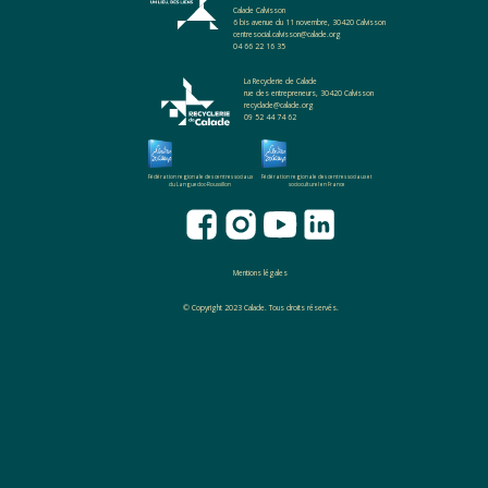
Calade Calvisson
6 bis avenue du 11 novembre, 30420 Calvisson
centresocial.calvisson@calade.org
04 66 22 16 35
La Recyclerie de Calade
rue des entrepreneurs, 30420 Calvisson
recyclade@calade.org
09 52 44 74 62
Fédération regionale des centres sociaux
Fédération regionale des centres sociaux et
du Languedoc-Roussillon
socioculturel en France
Mentions légales
© Copyright 2023 Calade. Tous droits réservés.