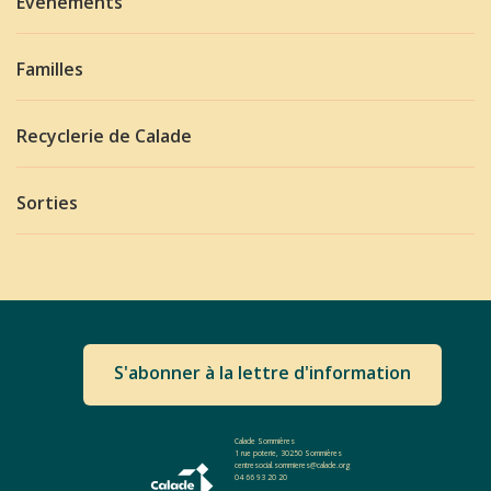
Évènements
Familles
Recyclerie de Calade
Sorties
S'abonner à la lettre d'information
Calade Sommières
1 rue poterie, 30250 Sommières
centresocial.sommieres@calade.org
04 66 93 20 20