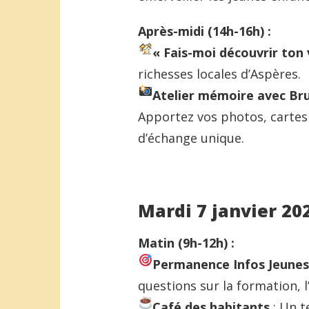
Après-midi (14h-16h) :
« Fais-moi découvrir ton 
richesses locales d’Aspères.
Atelier mémoire avec Br
Apportez vos photos, carte
d’échange unique.
Mardi 7 janvier 20
Matin (9h-12h) :
Permanence Infos Jeunes 
questions sur la formation, l’e
Café des habitants
: Un t