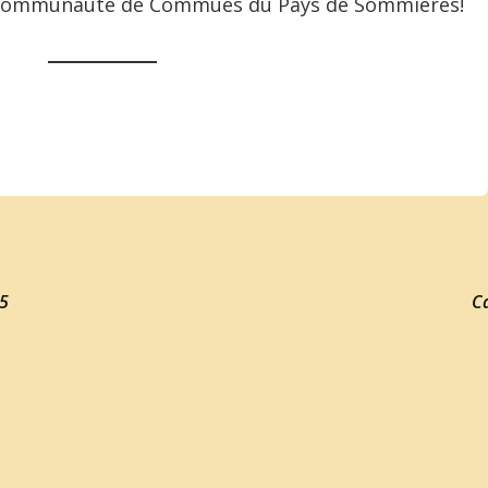
 Communauté de Commues du Pays de Sommières!
25
Ca