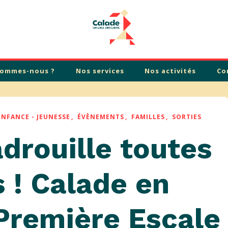
sommes-nous ?
Nos services
Nos activités
Co
ENFANCE - JEUNESSE
ÉVÈNEMENTS
FAMILLES
SORTIES
drouille toutes
 ! Calade en
 Première Escale